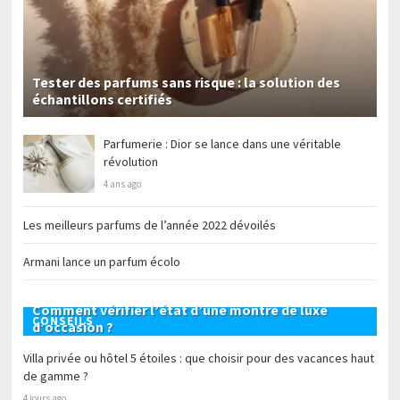
Tester des parfums sans risque : la solution des
échantillons certifiés
Parfumerie : Dior se lance dans une véritable
révolution
4 ans ago
Les meilleurs parfums de l’année 2022 dévoilés
Armani lance un parfum écolo
Comment vérifier l’état d’une montre de luxe
CONSEILS
d’occasion ?
Villa privée ou hôtel 5 étoiles : que choisir pour des vacances haut
de gamme ?
4 jours ago