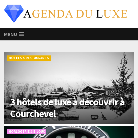
MENU
HÔTELS & RESTAURANTS
3 hôtels de luxe à découvrir à
Courchevel
HORLOGERIE & BIJOUX