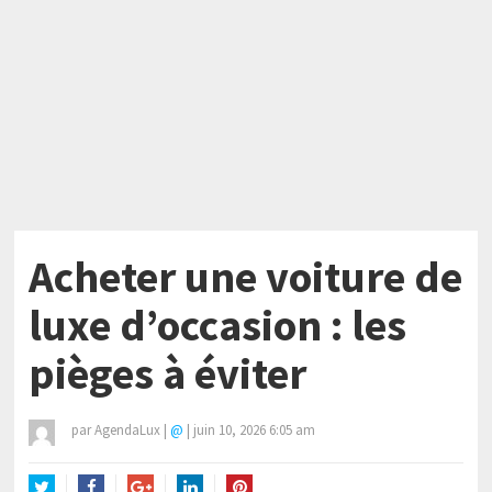
Acheter une voiture de
luxe d’occasion : les
pièges à éviter
par
AgendaLux
|
@
|
juin 10, 2026 6:05 am