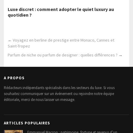
Luxe discret : comment adopter le quiet luxury au
quotidien ?
←
Voyagez en berline de prestige entre Monaco, Cannes et
Saint-Tropez
Parfum de niche ou parfum de designer : quelles différences ?
→
A PROPOS
Rédacteurs indépendants spécialisés dans les secteurs du luxe. Si vous
souhaitez communiquer sur un événement ou rejoindre notre équipe
éditoriale, merci de nous laisser un message.
ARTICLES POPULAIRES
Emmanuel Macron : patrimoine, fortune et revenus d’un