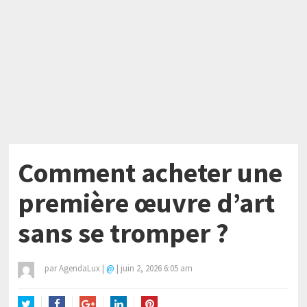
Comment acheter une
première œuvre d’art
sans se tromper ?
par
AgendaLux
|
@
|
juin 2, 2026 6:05 am