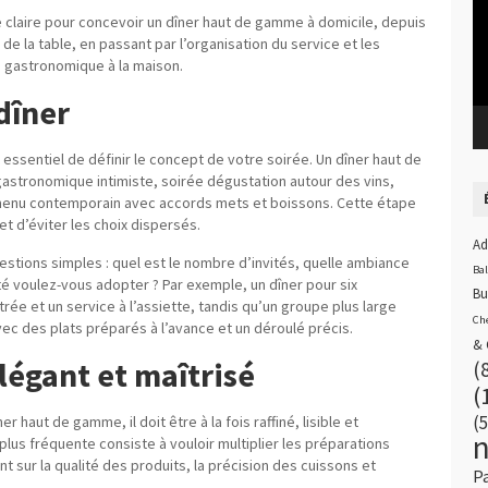
 claire pour concevoir un dîner haut de gamme à domicile, depuis
de la table, en passant par l’organisation du service et les
e gastronomique à la maison.
dîner
st essentiel de définir le concept de votre soirée. Un dîner haut de
astronomique intimiste, soirée dégustation autour des vins,
 menu contemporain avec accords mets et boissons. Cette étape
 d’éviter les choix dispersés.
Ad
estions simples : quel est le nombre d’invités, quelle ambiance
Ba
té voulez-vous adopter ? Par exemple, un dîner pour six
Bu
ée et un service à l’assiette, tandis qu’un groupe plus large
Ch
ec des plats préparés à l’avance et un déroulé précis.
& 
légant et maîtrisé
(
(
(5
 haut de gamme, il doit être à la fois raffiné, lisible et
 plus fréquente consiste à vouloir multiplier les préparations
sur la qualité des produits, la précision des cuissons et
P