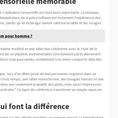
sensorielle mémorable
. L’ambiance sensorielle est tout aussi importante. La musique,
 température de la pièce influencent fortement l’expérience des
re, tandis qu’un éclairage tamisé valorise la table et les visages.
fum pour homme ?
 volume modéré et une sélection cohérente avec le style de la
orain ou playlists instrumentales fonctionnent particulièrement
es odeurs trop puissantes, notamment si le menu comporte déjà des
que : lors d’un dîner privé de huit personnes organisé dans un
 en trois temps, une table monochrome, des bougies basses et une
t retenu non seulement la qualité des plats, mais aussi l’impression
articulier”. Ce type de cohérence transforme un simple repas en
qui font la différence
ent sur des détails invisibles au premier regard. La température