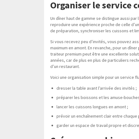
Organiser le service
Un dîner haut de gamme se distingue aussi par la
reproduire une expérience proche de celle d’un 
de préparation, synchroniser les cuissons et li
Si vous recevez peu d’invités, vous pouvez ass
maximum en amont. En revanche, pour un dîner pl
traiteur premium peut être une excellente solut
années, car de plus en plus de particuliers re
d’un restaurant.
Voici une organisation simple pour un service flu
dresser la table avant l’arrivée des invités ;
préparer les boissons et les amuse-bouches 
lancer les cuissons longues en amont ;
prévoir un enchaînement clair entre chaque p
garder un espace de travail propre et discre