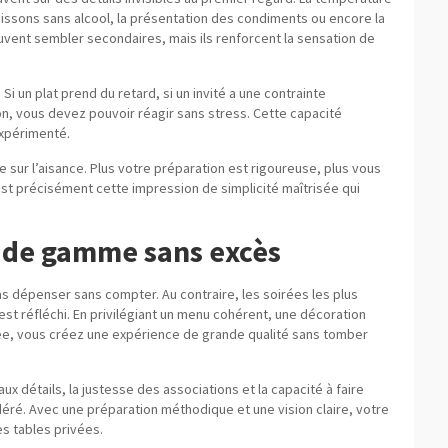
boissons sans alcool, la présentation des condiments ou encore la
uvent sembler secondaires, mais ils renforcent la sensation de
Si un plat prend du retard, si un invité a une contrainte
ion, vous devez pouvoir réagir sans stress. Cette capacité
expérimenté.
se sur l’aisance. Plus votre préparation est rigoureuse, plus vous
’est précisément cette impression de simplicité maîtrisée qui
t de gamme sans excès
pas dépenser sans compter. Au contraire, les soirées les plus
st réfléchi. En privilégiant un menu cohérent, une décoration
née, vous créez une expérience de grande qualité sans tomber
aux détails, la justesse des associations et la capacité à faire
idéré. Avec une préparation méthodique et une vision claire, votre
es tables privées.