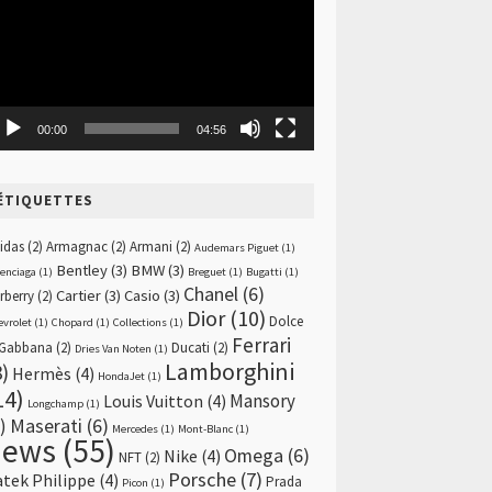
00:00
04:56
ÉTIQUETTES
idas
(2)
Armagnac
(2)
Armani
(2)
Audemars Piguet
(1)
Bentley
(3)
BMW
(3)
lenciaga
(1)
Breguet
(1)
Bugatti
(1)
Chanel
(6)
Cartier
(3)
Casio
(3)
rberry
(2)
Dior
(10)
Dolce
evrolet
(1)
Chopard
(1)
Collections
(1)
Ferrari
Gabbana
(2)
Ducati
(2)
Dries Van Noten
(1)
Lamborghini
8)
Hermès
(4)
HondaJet
(1)
14)
Mansory
Louis Vuitton
(4)
Longchamp
(1)
)
Maserati
(6)
Mercedes
(1)
Mont-Blanc
(1)
news
(55)
Omega
(6)
Nike
(4)
NFT
(2)
Porsche
(7)
atek Philippe
(4)
Prada
Picon
(1)