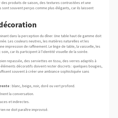
r des produits de saison, des textures contrastées et une
s sont souvent perçus comme plus élégants, car ils laissent
 décoration
minant dans la perception du dîner. Une table haut de gamme doit
ée. Les couleurs neutres, les matières naturelles et les
 impression de raffinement. Le linge de table, la vaisselle, les
oin, car ils participent à l’identité visuelle de la soirée.
 bien repassée, des serviettes en tissu, des verres adaptés à
 éléments décoratifs doivent rester discrets : quelques bougies,
suffisent souvent à créer une ambiance sophistiquée sans
érente
: blanc, beige, noir, doré ou vert profond.
ênent la conversation.
ces et indirectes.
 rien ne doit paraître improvisé.