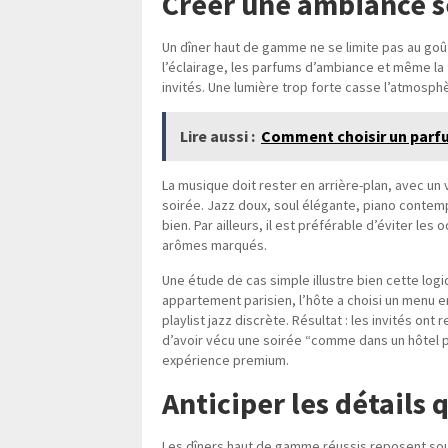
Créer une ambiance 
Un dîner haut de gamme ne se limite pas au goût
l’éclairage, les parfums d’ambiance et même la
invités. Une lumière trop forte casse l’atmosphè
Lire aussi :
Comment choisir un par
La musique doit rester en arrière-plan, avec un
soirée. Jazz doux, soul élégante, piano contemp
bien. Par ailleurs, il est préférable d’éviter l
arômes marqués.
Une étude de cas simple illustre bien cette logi
appartement parisien, l’hôte a choisi un menu
playlist jazz discrète. Résultat : les invités on
d’avoir vécu une soirée “comme dans un hôtel p
expérience premium.
Anticiper les détails 
Les dîners haut de gamme réussis reposent souv