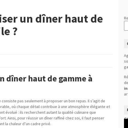
er un dîner haut de
Re
le ?
Ag
so
ga
n dîner haut de gamme à
Ré
de
in
ar
 consiste pas seulement à proposer un bon repas. Il s’agit de
rable, où chaque détail contribue à une atmosphère élégante et
nt évolué : ils recherchent autant la qualité culinaire que
ort. Ainsi, pour réussir un dîner raffiné chez soi, il faut penser
C
Le
t la chaleur d’un cadre privé.
vi