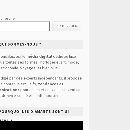
chercher
RECHERCHER
QUI SOMMES-NOUS ?
endaLux est le
média digital
dédié au luxe
us toutes ses formes : horlogerie, art, mode,
stronomie, voyages, et bien plus.
digé par des experts indépendants, il propose
s contenus exclusifs,
tendances et
spirations
pour celles et ceux qui cultivent un
t de vivre raffiné et contemporain.
POURQUOI LES DIAMANTS SONT SI
HERS ?
cteur
déo