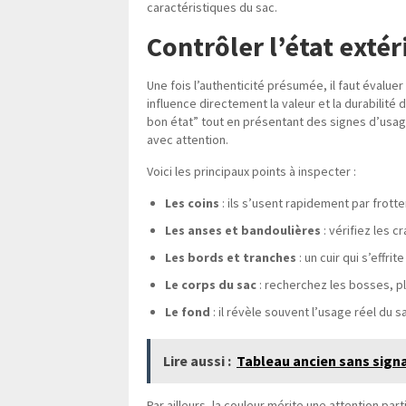
caractéristiques du sac.
Contrôler l’état exté
Une fois l’authenticité présumée, il faut évaluer
influence directement la valeur et la durabilité
bon état” tout en présentant des signes d’usage
avec attention.
Voici les principaux points à inspecter :
Les coins
: ils s’usent rapidement par frott
Les anses et bandoulières
: vérifiez les cr
Les bords et tranches
: un cuir qui s’effri
Le corps du sac
: recherchez les bosses, p
Le fond
: il révèle souvent l’usage réel du 
Lire aussi :
Tableau ancien sans signat
Par ailleurs, la couleur mérite une attention part