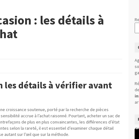
asion : les détails à
Re
chat
Ag
so
ga
 les détails à vérifier avant
Ré
de
in
ar
une croissance soutenue, porté par la recherche de pièces
ensibilité accrue à l’achat raisonné. Pourtant, acheter un sac de
ntrefaçons de plus en plus convaincantes, les différences d’état
antes selon la rareté, il est essentiel d’examiner chaque détail
C
Le
se autant sur l’œil que sur la méthode.
vi