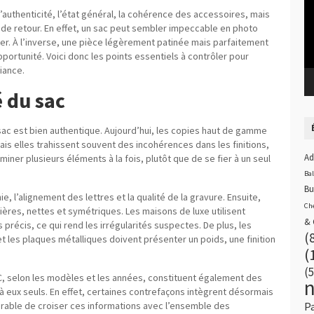
r l’authenticité, l’état général, la cohérence des accessoires, mais
s de retour. En effet, un sac peut sembler impeccable en photo
er. À l’inverse, une pièce légèrement patinée mais parfaitement
ortunité. Voici donc les points essentiels à contrôler pour
iance.
é du sac
sac est bien authentique. Aujourd’hui, les copies haut de gamme
is elles trahissent souvent des incohérences dans les finitions,
Ad
miner plusieurs éléments à la fois, plutôt que de se fier à un seul
Ba
Bu
ie, l’alignement des lettres et la qualité de la gravure. Ensuite,
Ch
lières, nettes et symétriques. Les maisons de luxe utilisent
& 
précis, ce qui rend les irrégularités suspectes. De plus, les
(
t les plaques métalliques doivent présenter un poids, une finition
(
(5
C, selon les modèles et les années, constituent également des
s à eux seuls. En effet, certaines contrefaçons intègrent désormais
P
érable de croiser ces informations avec l’ensemble des