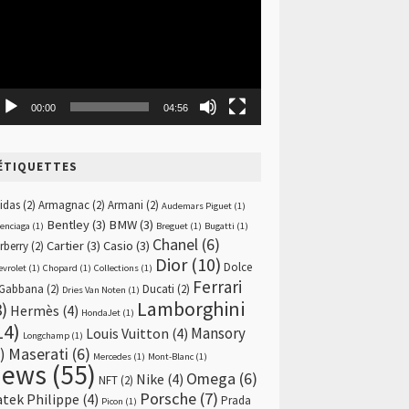
00:00
04:56
ÉTIQUETTES
idas
(2)
Armagnac
(2)
Armani
(2)
Audemars Piguet
(1)
Bentley
(3)
BMW
(3)
lenciaga
(1)
Breguet
(1)
Bugatti
(1)
Chanel
(6)
Cartier
(3)
Casio
(3)
rberry
(2)
Dior
(10)
Dolce
evrolet
(1)
Chopard
(1)
Collections
(1)
Ferrari
Gabbana
(2)
Ducati
(2)
Dries Van Noten
(1)
Lamborghini
8)
Hermès
(4)
HondaJet
(1)
14)
Mansory
Louis Vuitton
(4)
Longchamp
(1)
)
Maserati
(6)
Mercedes
(1)
Mont-Blanc
(1)
news
(55)
Omega
(6)
Nike
(4)
NFT
(2)
Porsche
(7)
atek Philippe
(4)
Prada
Picon
(1)