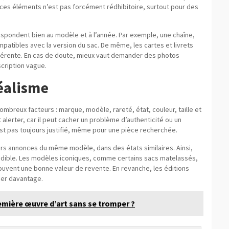
ces éléments n’est pas forcément rédhibitoire, surtout pour des
respondent bien au modèle et à l’année. Par exemple, une chaîne,
patibles avec la version du sac. De même, les cartes et livrets
hérente. En cas de doute, mieux vaut demander des photos
cription vague.
réalisme
ombreux facteurs : marque, modèle, rareté, état, couleur, taille et
alerter, car il peut cacher un problème d’authenticité ou un
’est pas toujours justifié, même pour une pièce recherchée.
eurs annonces du même modèle, dans des états similaires. Ainsi,
rédible. Les modèles iconiques, comme certains sacs matelassés,
ouvent une bonne valeur de revente. En revanche, les éditions
uer davantage.
ière œuvre d’art sans se tromper ?