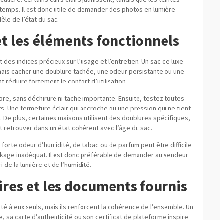
 temps. Il est donc utile de demander des photos en lumière
dèle de l’état du sac.
et les éléments fonctionnels
it des indices précieux sur l’usage et l’entretien. Un sac de luxe
 mais cacher une doublure tachée, une odeur persistante ou une
réduire fortement le confort d’utilisation.
opre, sans déchirure ni tache importante. Ensuite, testez toutes
. Une fermeture éclair qui accroche ou une pression qui ne tient
. De plus, certaines maisons utilisent des doublures spécifiques,
faut retrouver dans un état cohérent avec l’âge du sac.
 forte odeur d’humidité, de tabac ou de parfum peut être difficile
tockage inadéquat. Il est donc préférable de demander au vendeur
i de la lumière et de l’humidité.
res et les documents fournis
té à eux seuls, mais ils renforcent la cohérence de l’ensemble. Un
re, sa carte d’authenticité ou son certificat de plateforme inspire