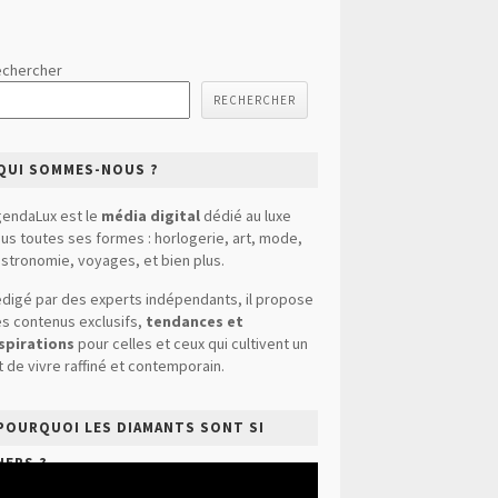
chercher
RECHERCHER
QUI SOMMES-NOUS ?
endaLux est le
média digital
dédié au luxe
us toutes ses formes : horlogerie, art, mode,
stronomie, voyages, et bien plus.
digé par des experts indépendants, il propose
s contenus exclusifs,
tendances et
spirations
pour celles et ceux qui cultivent un
t de vivre raffiné et contemporain.
POURQUOI LES DIAMANTS SONT SI
HERS ?
cteur
déo