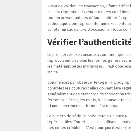
Avant de valider une transaction, il faut vérifie
aussi la réputation du vendeur et les condition
tout en présentant des défauts coûteux à répar
authentique peut représenter une excellente opp
acheter un sac de luxe d’occasion en toute conf
Vérifier l’authenticit
Le premier réflexe consiste à confirmer que le 
reproduisent très bien les formes générales, ma
les matériaux ou les marquages. Il faut donc exa
indice.
Commencez par observer le
logo
, la typograph
contrôlez les coutures : elles doivent être régu
généralement des standards de fabrication très 
fermetures éclair, les rivets, les mousquetons e
et une cohérence conformes à la marque.
Le numéro de série, le code date ou la puce NF
repères utiles. Toutefois, ils ne suffisent jamai
des codes crédibles. C’est pourquoi il est préf