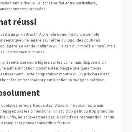
ablement le risque. Si l’achat se fait entre particuliers,
transactions trop pressées.
hat réussi
posé à un prix attractif. À première vue, l’annonce semble
 on remarque une légère asymétrie du logo, des coutures
rop légère. Le vendeur affirme qu’il s’agit d’un modèle “rare”, mais
 cas, la prudence s’impose.
er, présente une usure légère sur les coins mais dispose d’un
’une authentification documentée. Malgré quelques traces
investissement. Cette comparaison montre qu’un
prix bas
n’est
t honnête et transparent peut justifier un budget supérieur.
absolument
e quelques erreurs fréquentes. D’abord, ne vous fiez jamais
égligez pas les dimensions : un sac trop petit ou trop grand par
able. Enfin, ne sous-estimez pas le coût d’une restauration, car un
 à remplacer peuvent alourdir la facture.