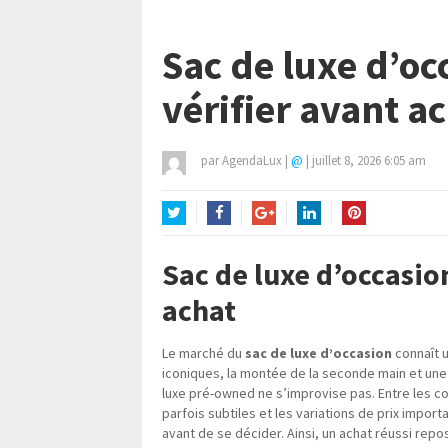
Sac de luxe d’occ
vérifier avant a
par
AgendaLux
|
@
|
juillet 8, 2026 6:05 am
Twitter
Facebook
Google+
LinkedIn
Pinterest
Sac de luxe d’occasion
achat
Le marché du
sac de luxe d’occasion
connaît 
iconiques, la montée de la seconde main et une s
luxe pré-owned ne s’improvise pas. Entre les co
parfois subtiles et les variations de prix import
avant de se décider. Ainsi, un achat réussi repo