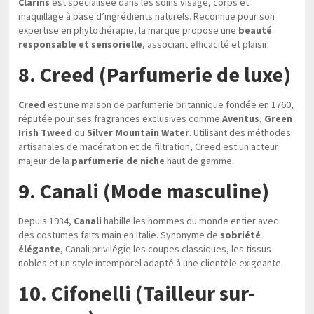
Clarins
est spécialisée dans les soins visage, corps et
maquillage à base d’ingrédients naturels. Reconnue pour son
expertise en phytothérapie, la marque propose une
beauté
responsable et sensorielle
, associant efficacité et plaisir.
8. Creed (Parfumerie de luxe)
Creed
est une maison de parfumerie britannique fondée en 1760,
réputée pour ses fragrances exclusives comme
Aventus
,
Green
Irish Tweed
ou
Silver Mountain Water
. Utilisant des méthodes
artisanales de macération et de filtration, Creed est un acteur
majeur de la
parfumerie de niche
haut de gamme.
9. Canali (Mode masculine)
Depuis 1934,
Canali
habille les hommes du monde entier avec
des costumes faits main en Italie. Synonyme de
sobriété
élégante
, Canali privilégie les coupes classiques, les tissus
nobles et un style intemporel adapté à une clientèle exigeante.
10. Cifonelli (Tailleur sur-