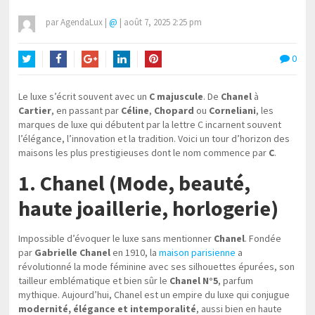
par
AgendaLux
|
@
|
août 7, 2025 2:25 pm
0
Twitter
Facebook
Google+
LinkedIn
Pinterest
Le luxe s’écrit souvent avec un
C majuscule
. De
Chanel
à
Cartier
, en passant par
Céline
,
Chopard
ou
Corneliani
, les
marques de luxe qui débutent par la lettre C incarnent souvent
l’élégance, l’innovation et la tradition. Voici un tour d’horizon des
maisons les plus prestigieuses dont le nom commence par
C
.
1. Chanel (Mode, beauté,
haute joaillerie, horlogerie)
Impossible d’évoquer le luxe sans mentionner
Chanel
. Fondée
par
Gabrielle Chanel
en 1910, la
maison parisienne
a
révolutionné la mode féminine avec ses silhouettes épurées, son
tailleur emblématique et bien sûr le
Chanel N°5
, parfum
mythique. Aujourd’hui, Chanel est un empire du luxe qui conjugue
modernité, élégance et intemporalité
, aussi bien en haute