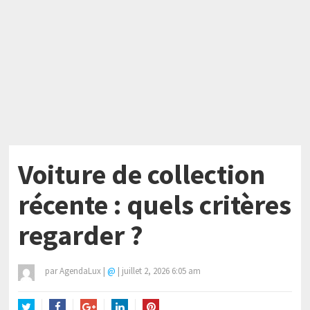
Voiture de collection
récente : quels critères
regarder ?
par
AgendaLux
|
@
|
juillet 2, 2026 6:05 am