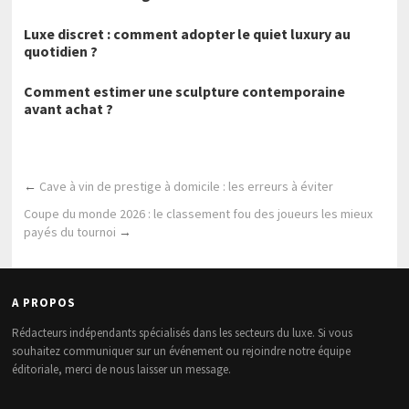
Luxe discret : comment adopter le quiet luxury au
quotidien ?
Comment estimer une sculpture contemporaine
avant achat ?
←
Cave à vin de prestige à domicile : les erreurs à éviter
Coupe du monde 2026 : le classement fou des joueurs les mieux
payés du tournoi
→
A PROPOS
Rédacteurs indépendants spécialisés dans les secteurs du luxe. Si vous
souhaitez communiquer sur un événement ou rejoindre notre équipe
éditoriale, merci de nous laisser un message.