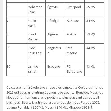
6
Mohamed
Égypte
Liverpool
55 M$
Salah
7
Sadio
Sénégal
Al-Nassr
54 M$
Mané
8
Riyad
Algérie
Al-Ahli
53 M$
Mahrez
9
Jude
Angleterr
Real
44 M$
Bellingha
e
Madrid
m
10
Lamine
Espagne
FC
43 M$
Yamal
Barcelone
Ce classement révèle une chose très simple : la Coupe du monde
2026 est aussi une vitrine économique géante. Ronaldo, Messi et
Mbappé forment encore le podium le plus puissant du football-
business. Sports Illustrated, à partir des données Forbes 2026,
estime Ronaldo à 300 M$, Messi à 140 M$, Mbappé à 95 M$,