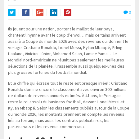
0
Twitter
Facebook
Google+
LinkedIn
Pinterest
Ils jouent pour une nation, portent le maillot de leur pays,
chantent l’hymne avant le coup d’envoi… mais certains arrivent
aussi à la Coupe du monde 2026 avec des revenus qui donnent le
vertige. Cristiano Ronaldo, Lionel Messi, Kylian Mbappé, Erling
Haaland, Vinícius Júnior, Mohamed Salah, Lamine Yamal… le
Mondial nord-américain ne réunit pas seulement les meilleures
sélections de la planète. Il rassemble aussi quelques-unes des
plus grosses fortunes du football mondial.
Et le chiffre qui écrase tout le reste est presque irréel : Cristiano
Ronaldo domine encore le classement avec environ 300 millions
de dollars de revenus annuels estimés. À 41 ans, le Portugais
reste le roi absolu du business football, devant Lionel Messi et
Kylian Mbappé. Selon les classements publiés autour de la Coupe
du monde 2026, les montants prennent en compte les revenus
liés au terrain, mais aussi les contrats publicitaires, les
partenariats et les revenus commerciaux.