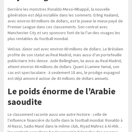
Derrière les monstres Ronaldo-Messi-Mbappé, la nouvelle
génération est déjà installée dans les sommets. Erling Haaland,
avec environ 80 millions de dollars, est le joueur le mieux payé de
Premier League dans ces classements. Son contrat avec
Manchester City et ses sponsors font de lui l’un des visages les
plus rentables du football mondial.
Vinícius Júnior suit avec environ 60 millions de dollars. Le Brésilien
profite de son statut au Real Madrid, mais aussi d’un portefeuille
publicitaire très dense. Jude Bellingham, lui aussi au Real Madrid,
atteint environ 44 millions de dollars. Quant à Lamine Yamal, son
cas est spectaculaire : à seulement 18 ans, le prodige espagnol
est déjà annoncé autour de 43 millions de dollars annuels.
Le poids énorme de l’Arabie
saoudite
Le classement raconte aussi une autre histoire : celle de
l’influence financière du Golfe dans le football mondial. Ronaldo à
Al-Nassr, Sadio Mané dans le même club, Riyad Mahrez à Al-Ahli…
les contrats saoudiens bouleversent la hiérarchie des revenus.