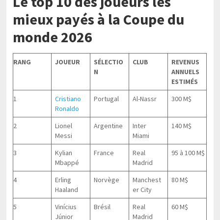
Le top 10 des joueurs les
mieux payés à la Coupe du
monde 2026
RANG
JOUEUR
SÉLECTIO
CLUB
REVENUS
N
ANNUELS
ESTIMÉS
1
Cristiano
Portugal
Al-Nassr
300 M$
Ronaldo
2
Lionel
Argentine
Inter
140 M$
Messi
Miami
3
Kylian
France
Real
95 à 100 M$
Mbappé
Madrid
4
Erling
Norvège
Manchest
80 M$
Haaland
er City
5
Vinícius
Brésil
Real
60 M$
Júnior
Madrid