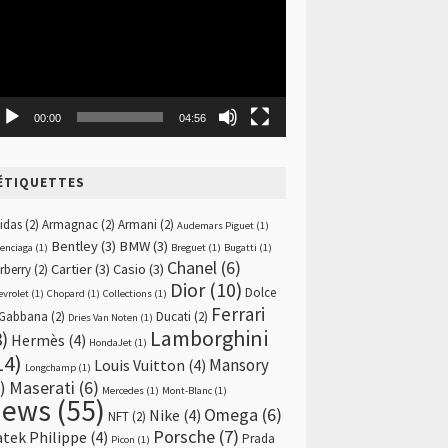
00:00
04:56
ÉTIQUETTES
idas
(2)
Armagnac
(2)
Armani
(2)
Audemars Piguet
(1)
Bentley
(3)
BMW
(3)
lenciaga
(1)
Breguet
(1)
Bugatti
(1)
Chanel
(6)
Cartier
(3)
Casio
(3)
rberry
(2)
Dior
(10)
Dolce
evrolet
(1)
Chopard
(1)
Collections
(1)
Ferrari
Gabbana
(2)
Ducati
(2)
Dries Van Noten
(1)
Lamborghini
8)
Hermès
(4)
HondaJet
(1)
14)
Mansory
Louis Vuitton
(4)
Longchamp
(1)
)
Maserati
(6)
Mercedes
(1)
Mont-Blanc
(1)
news
(55)
Omega
(6)
Nike
(4)
NFT
(2)
Porsche
(7)
atek Philippe
(4)
Prada
Picon
(1)