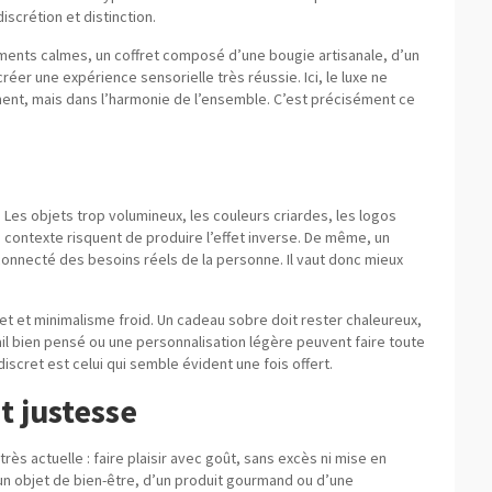
discrétion et distinction.
ents calmes, un coffret composé d’une bougie artisanale, d’un
créer une expérience sensorielle très réussie. Ici, le luxe ne
ment, mais dans l’harmonie de l’ensemble. C’est précisément ce
 Les objets trop volumineux, les couleurs criardes, les logos
 contexte risquent de produire l’effet inverse. De même, un
onnecté des besoins réels de la personne. Il vaut donc mieux
ret et minimalisme froid. Un cadeau sobre doit rester chaleureux,
ail bien pensé ou une personnalisation légère peuvent faire toute
iscret est celui qui semble évident une fois offert.
t justesse
rès actuelle : faire plaisir avec goût, sans excès ni mise en
d’un objet de bien-être, d’un produit gourmand ou d’une