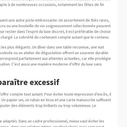
’adapte à de nombreuses occasions, notamment les fêtes de fin
nt une autre piste intéressante. Un assortiment de thés rares,
nd cru ou une bouteille de vin soigneusement sélectionnée peuvent
 rester dans l’esprit du luxe discret, il est préférable de choisir
p chargé. La sobriété du contenant compte autant que le contenu.
 les plus élégants. Un dîner dans une table reconnue, une nuit
atisée ou un atelier de dégustation offrent un souvenir durable
rrespond parfaitement aux attentes actuelles, car elle privilégie
sation. C’est aussi une manière moderne d’offrir du luxe sans
araître excessif
l’offrir compte tout autant. Pour éviter toute impression d’excès, il
Un papier uni, un ruban en tissu et une carte manuscrite suffisent
ajouter des éléments trop brillants ou trop volumineux. Le
 adaptés. Dans un cadre professionnel, mieux vaut éviter les
erse, dans une relation intime, un objet choisi avec soin peut