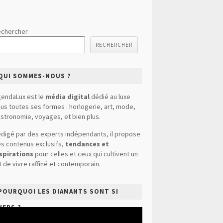
chercher
RECHERCHER
QUI SOMMES-NOUS ?
endaLux est le
média digital
dédié au luxe
us toutes ses formes : horlogerie, art, mode,
stronomie, voyages, et bien plus.
digé par des experts indépendants, il propose
s contenus exclusifs,
tendances et
spirations
pour celles et ceux qui cultivent un
t de vivre raffiné et contemporain.
POURQUOI LES DIAMANTS SONT SI
HERS ?
cteur
déo