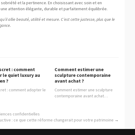
la sobriété et la pertinence. En choisissant avec soin et en
une attention élégante, durable et parfaitement équilibrée.
qu’il allie beauté, utilité et mesure. C’est cette justesse, plus que le
égance.
iscret : comment
Comment estimer une
 le quiet luxury au
sculpture contemporaine
en ?
avant achat ?
cret : comment adopter le
Comment estimer une sculpture
contemporaine avant achat…
iences confidentielles
uctive : ce que cette réforme changerait pour votre patrimoine
→