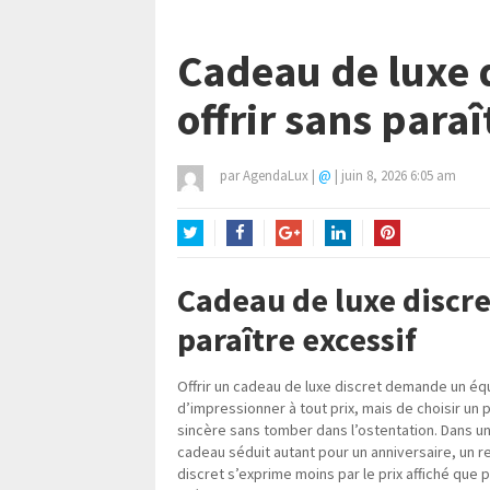
Cadeau de luxe d
offrir sans paraî
par
AgendaLux
|
@
|
juin 8, 2026 6:05 am
Twitter
Facebook
Google+
LinkedIn
Pinterest
Cadeau de luxe discret
paraître excessif
Offrir un cadeau de luxe discret demande un équil
d’impressionner à tout prix, mais de choisir un 
sincère sans tomber dans l’ostentation. Dans un
cadeau séduit autant pour un anniversaire, un r
discret s’exprime moins par le prix affiché que p