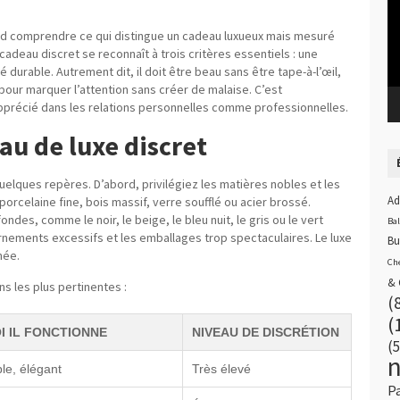
bord comprendre ce qui distingue un cadeau luxueux mais mesuré
cadeau discret se reconnaît à trois critères essentiels : une
é durable. Autrement dit, il doit être beau sans être tape-à-l’œil,
pour marquer l’attention sans créer de malaise. C’est
apprécié dans les relations personnelles comme professionnelles.
au de luxe discret
r quelques repères. D’abord, privilégiez les matières nobles et les
Ad
 porcelaine fine, bois massif, verre soufflé ou acier brossé.
ndes, comme le noir, le beige, le bleu nuit, le gris ou le vert
Ba
s ornements excessifs et les emballages trop spectaculaires. Le luxe
Bu
mée.
Ch
& 
s les plus pertinentes :
(
(
 IL FONCTIONNE
NIVEAU DE DISCRÉTION
(5
ble, élégant
Très élevé
P