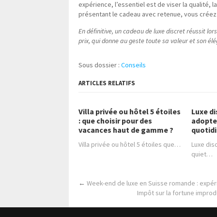
expérience, l’essentiel est de viser la qualité, 
présentant le cadeau avec retenue, vous créez 
En définitive, un cadeau de luxe discret réussit lors
prix, qui donne au geste toute sa valeur et son él
Sous dossier :
Conseils
ARTICLES RELATIFS
Villa privée ou hôtel 5 étoiles
Luxe d
: que choisir pour des
adopter
vacances haut de gamme ?
quotidi
Villa privée ou hôtel 5 étoiles que…
Luxe dis
quiet…
←
Week-end de luxe en Suisse romande : expér
Impôt sur la fortune improd