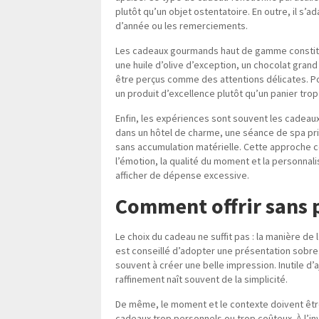
plutôt qu’un objet ostentatoire. En outre, il s
d’année ou les remerciements.
Les cadeaux gourmands haut de gamme constitue
une huile d’olive d’exception, un chocolat gra
être perçus comme des attentions délicates. Pour
un produit d’excellence plutôt qu’un panier tro
Enfin, les expériences sont souvent les cadeaux
dans un hôtel de charme, une séance de spa priv
sans accumulation matérielle. Cette approche co
l’émotion, la qualité du moment et la personnali
afficher de dépense excessive.
Comment offrir sans p
Le choix du cadeau ne suffit pas : la manière de 
est conseillé d’adopter une présentation sobre. 
souvent à créer une belle impression. Inutile d’
raffinement naît souvent de la simplicité.
De même, le moment et le contexte doivent être
cadeaux trop personnels ou trop coûteux. À l’inv