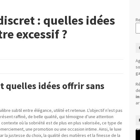
iscret : quelles idées
Re
tre excessif ?
Ag
so
ga
 quelles idées offrir sans
Ré
de
in
ar
ibre subtil entre élégance, utilité et retenue. L’objectif n’est pas
présent raffiné, de belle qualité, qui témoigne d’une attention
 contexte où la sobriété est de plus en plus valorisée, ce type de
emerciement, une promotion ou une occasion intime. Ainsi, le luxe
C
Le
ar la justesse du choix, la qualité des matières et la finesse de la
vi