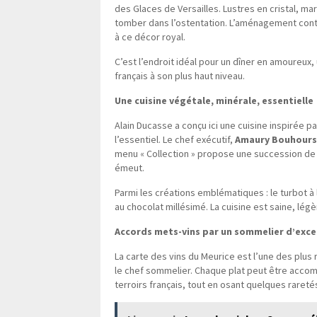
des Glaces de Versailles. Lustres en cristal, m
tomber dans l’ostentation. L’aménagement cont
à ce décor royal.
C’est l’endroit idéal pour un dîner en amoureux,
français à son plus haut niveau.
Une cuisine végétale, minérale, essentielle
Alain Ducasse a conçu ici une cuisine inspirée pa
l’essentiel. Le chef exécutif,
Amaury Bouhours
menu « Collection » propose une succession de
émeut.
Parmi les créations emblématiques : le turbot à l
au chocolat millésimé. La cuisine est saine, lé
Accords mets-vins par un sommelier d’exc
La carte des vins du Meurice est l’une des plus
le chef sommelier. Chaque plat peut être acco
terroirs français, tout en osant quelques rareté