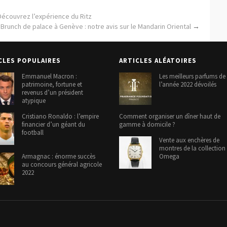
 Découvrez l’expérience du Ritz
Brunch de palace à Genève : notre avis sur le Mandarin Oriental
→
CLES POPULAIRES
ARTICLES ALÉATOIRES
Emmanuel Macron :
Les meilleurs parfums de
patrimoine, fortune et
l’année 2022 dévoilés
revenus d’un président
atypique
Cristiano Ronaldo : l’empire
Comment organiser un dîner haut de
financier d’un géant du
gamme à domicile ?
football
Vente aux enchères de
montres de la collection
Armagnac : énorme succès
Omega
au concours général agricole
2022