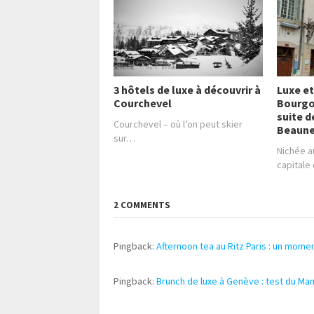
3 hôtels de luxe à découvrir à
Luxe et
Courchevel
Bourgo
suite d
Courchevel – où l’on peut skier
Beaun
sur…
Nichée a
capital
2 COMMENTS
Pingback:
Afternoon tea au Ritz Paris : un mome
Pingback:
Brunch de luxe à Genève : test du Man