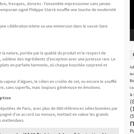
arbre, fresques, dorures : l’ensemble impressionne sans jamais
emporain signé Philippe Starck insuffle une touche de modernité
 une célébration intime ou une immersion dans le savoir-faire
r la nature, portée par la qualité du produit et le respect de
, sublime des ingrédients d’exception avec une justesse rare. Le
 plats en parfaite harmonie, où chaque bouchée surprend et
Ad
Ba
Bu
a vapeur d’algues, le céleri en croûte de sel, ou encore le soufflé
gère, sans superflu, mais toujours généreuse en émotions.
Ch
& 
eption
(
(
 réputées de Paris, avec plus de 600 références sélectionnées par
mpagné d’un accord sur mesure, mettant en valeur les grands
(5
s inattendues.
P