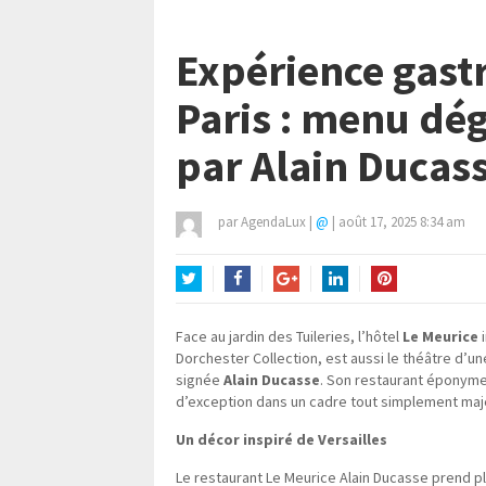
Expérience gas
Paris : menu dé
par Alain Ducas
par
AgendaLux
|
@
|
août 17, 2025 8:34 am
Twitter
Facebook
Google+
LinkedIn
Pinterest
Face au jardin des Tuileries, l’hôtel
Le Meurice
i
Dorchester Collection, est aussi le théâtre d’
signée
Alain Ducasse
. Son restaurant éponyme
d’exception dans un cadre tout simplement maj
Un décor inspiré de Versailles
Le restaurant Le Meurice Alain Ducasse prend p