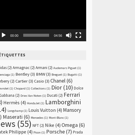
00:00
04:56
ÉTIQUETTES
idas
(2)
Armagnac
(2)
Armani
(2)
Audemars Piguet
(1)
Bentley
(3)
BMW
(3)
lenciaga
(1)
Breguet
(1)
Bugatti
(1)
Chanel
(6)
Cartier
(3)
Casio
(3)
rberry
(2)
Dior
(10)
Dolce
evrolet
(1)
Chopard
(1)
Collections
(1)
Ferrari
Gabbana
(2)
Ducati
(2)
Dries Van Noten
(1)
Lamborghini
8)
Hermès
(4)
HondaJet
(1)
14)
Mansory
Louis Vuitton
(4)
Longchamp
(1)
)
Maserati
(6)
Mercedes
(1)
Mont-Blanc
(1)
news
(55)
Omega
(6)
Nike
(4)
NFT
(2)
Porsche
(7)
atek Philippe
(4)
Prada
Picon
(1)