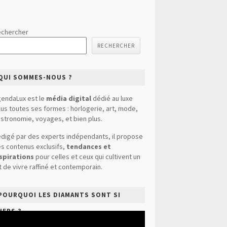
chercher
RECHERCHER
QUI SOMMES-NOUS ?
endaLux est le
média digital
dédié au luxe
us toutes ses formes : horlogerie, art, mode,
stronomie, voyages, et bien plus.
digé par des experts indépendants, il propose
s contenus exclusifs,
tendances et
spirations
pour celles et ceux qui cultivent un
t de vivre raffiné et contemporain.
POURQUOI LES DIAMANTS SONT SI
HERS ?
cteur
déo