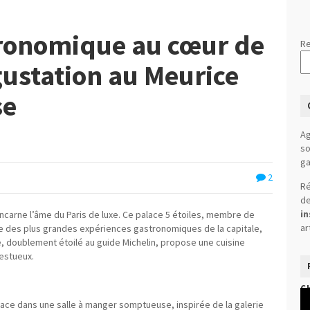
tronomique au cœur de
Re
gustation au Meurice
se
Ag
so
ga
2
Ré
de
in
ncarne l’âme du Paris de luxe. Ce palace 5 étoiles, membre de
ar
une des plus grandes expériences gastronomiques de la capitale,
, doublement étoilé au guide Michelin, propose une cuisine
estueux.
C
Le
lace dans une salle à manger somptueuse, inspirée de la galerie
vi