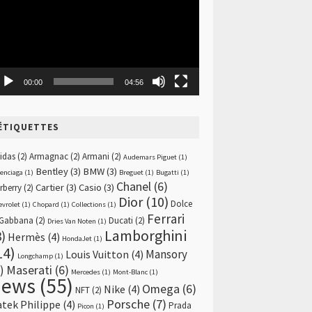
00:00
04:56
ÉTIQUETTES
idas
(2)
Armagnac
(2)
Armani
(2)
Audemars Piguet
(1)
Bentley
(3)
BMW
(3)
lenciaga
(1)
Breguet
(1)
Bugatti
(1)
Chanel
(6)
Cartier
(3)
Casio
(3)
rberry
(2)
Dior
(10)
Dolce
evrolet
(1)
Chopard
(1)
Collections
(1)
Ferrari
Gabbana
(2)
Ducati
(2)
Dries Van Noten
(1)
Lamborghini
8)
Hermès
(4)
HondaJet
(1)
14)
Mansory
Louis Vuitton
(4)
Longchamp
(1)
)
Maserati
(6)
Mercedes
(1)
Mont-Blanc
(1)
news
(55)
Omega
(6)
Nike
(4)
NFT
(2)
Porsche
(7)
atek Philippe
(4)
Prada
Picon
(1)