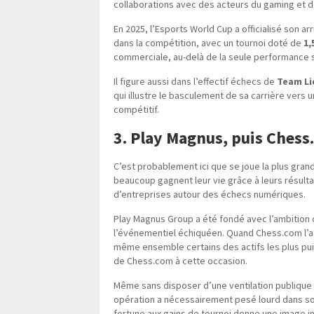
collaborations avec des acteurs du gaming et de
En 2025, l’Esports World Cup a officialisé son 
dans la compétition, avec un tournoi doté de
1,
commerciale, au-delà de la seule performance 
Il figure aussi dans l’effectif échecs de
Team Li
qui illustre le basculement de sa carrière vers
compétitif.
3. Play Magnus, puis Chess
C’est probablement ici que se joue la plus gran
beaucoup gagnent leur vie grâce à leurs résultat
d’entreprises autour des échecs numériques.
Play Magnus Group a été fondé avec l’ambition 
l’événementiel échiquéen. Quand Chess.com l’a
même ensemble certains des actifs les plus pu
de Chess.com à cette occasion.
Même sans disposer d’une ventilation publique 
opération a nécessairement pesé lourd dans son
fortune aux gains de tournoi donne une image i