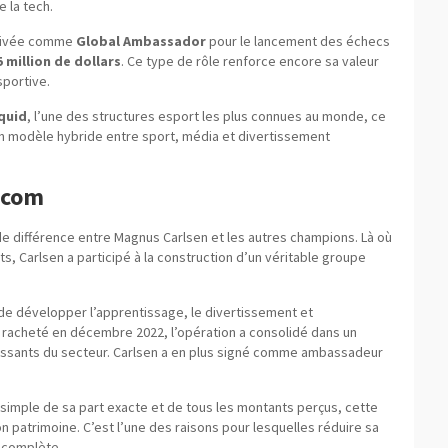
 la tech.
arrivée comme
Global Ambassador
pour le lancement des échecs
5 million de dollars
. Ce type de rôle renforce encore sa valeur
sportive.
quid
, l’une des structures esport les plus connues au monde, ce
 un modèle hybride entre sport, média et divertissement
.com
de différence entre Magnus Carlsen et les autres champions. Là où
s, Carlsen a participé à la construction d’un véritable groupe
de développer l’apprentissage, le divertissement et
 racheté en décembre 2022, l’opération a consolidé dans un
issants du secteur. Carlsen a en plus signé comme ambassadeur
simple de sa part exacte et de tous les montants perçus, cette
 patrimoine. C’est l’une des raisons pour lesquelles réduire sa
ncomplète.