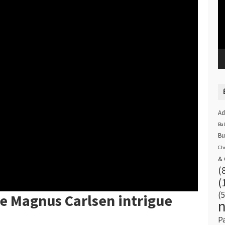
Ad
Ba
Bu
Ch
& 
(
(
(5
de Magnus Carlsen intrigue
P