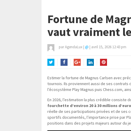
Fortune de Magn
vaut vraiment le
par
AgendaLux
|
@
|
avril 15, 2026 12:43 pm
Twitter
Facebook
Google+
LinkedIn
Pinterest
Estimer la fortune de Magnus Carlsen avec préci
tournois. Ils proviennent aussi de ses contrats
l’écosystème Play Magnus puis Chess.com, ain
En 2026, l’estimation la plus crédible consiste 
fourchette d’environ 20 à 30 millions d’eur
réelle de ses participations privées et de ses 
sportifs documentés, l’importance prise par Pl
positions dans des projets majeurs autour du je