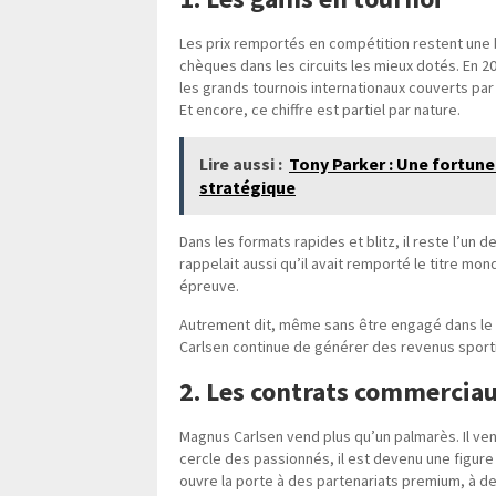
Les prix remportés en compétition restent une 
chèques dans les circuits les mieux dotés. En 2
les grands tournois internationaux couverts p
Et encore, ce chiffre est partiel par nature.
Lire aussi :
Tony Parker : Une fortune
stratégique
Dans les formats rapides et blitz, il reste l’un
rappelait aussi qu’il avait remporté le titre mo
épreuve.
Autrement dit, même sans être engagé dans le
Carlsen continue de générer des revenus sporti
2. Les contrats commercia
Magnus Carlsen vend plus qu’un palmarès. Il ve
cercle des passionnés, il est devenu une figure
ouvre la porte à des partenariats premium, à d