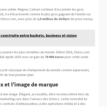
base solide. Magnus Carlsen continue d’accumuler les gros
025, il a été présenté comme le plus gros gagnant de l’année sur
ar Chess.com, avec près de
1,5 million de dollars
de prize money.
 construite entre baskets, business et vision
 des joueurs les plus rentables du monde. Début 2026, Chess.com
ndial rapide 2025 avec un gain de
70 000 euros
pour cette seule
 cycle classique du championnat du monde comme auparavant,
fs de tout premier plan.
ux et l’image de marque
nd une image. Élégant, accessible, ultra reconnu même hors du
 marketing rare dans l’univers des échecs. Cette notoriété lui
es contrats d’ambassadeur, à des opérations média et à des