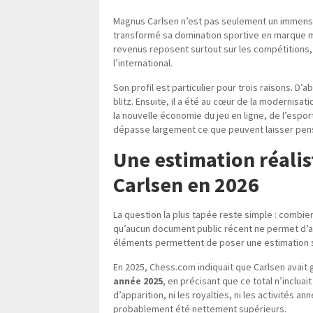
Magnus Carlsen n’est pas seulement un immense 
transformé sa domination sportive en marque m
revenus reposent surtout sur les compétitions, 
l’international.
Son profil est particulier pour trois raisons. D’
blitz. Ensuite, il a été au cœur de la modernisat
la nouvelle économie du jeu en ligne, de l’espor
dépasse largement ce que peuvent laisser pens
Une estimation réalis
Carlsen en 2026
La question la plus tapée reste simple : combi
qu’aucun document public récent ne permet d’aff
éléments permettent de poser une estimation 
En 2025, Chess.com indiquait que Carlsen avait
année 2025
, en précisant que ce total n’incluait
d’apparition, ni les royalties, ni les activités a
probablement été nettement supérieurs.