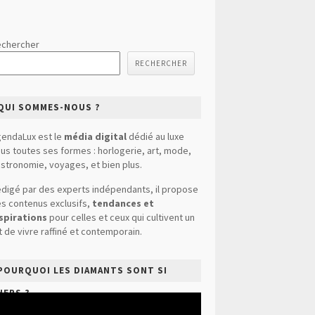
chercher
RECHERCHER
QUI SOMMES-NOUS ?
endaLux est le
média digital
dédié au luxe
us toutes ses formes : horlogerie, art, mode,
stronomie, voyages, et bien plus.
digé par des experts indépendants, il propose
s contenus exclusifs,
tendances et
spirations
pour celles et ceux qui cultivent un
t de vivre raffiné et contemporain.
POURQUOI LES DIAMANTS SONT SI
HERS ?
cteur
déo