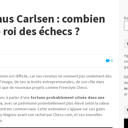
us Carlsen : combien
Re
 roi des échecs ?
Ag
0
so
ga
sion est difficile, car ses revenus ne viennent pas seulement des
Ré
 d’image, de ses activités entrepreneuriales, de son rôle dans
de
si que de nouveaux projets comme Freestyle Chess.
in
ar
donc à parler d’une
fortune probablement située dans une
os
, avec un patrimoine potentiellement plus élevé selon la valeur
contrats commerciaux. Cette estimation s’appuie sur ses gains
ay Magnus avant son rachat par Chess.com, et ses nouvelles
C
u.
Le
vi