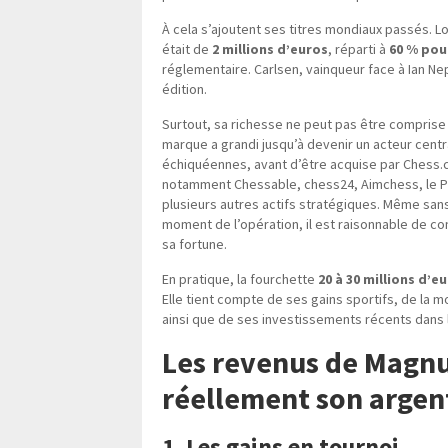
À cela s’ajoutent ses titres mondiaux passés. L
était de
2 millions d’euros
, réparti à
60 % pou
réglementaire. Carlsen, vainqueur face à Ian 
édition.
Surtout, sa richesse ne peut pas être comprise
marque a grandi jusqu’à devenir un acteur cent
échiquéennes, avant d’être acquise par Chess.c
notamment Chessable, chess24, Aimchess, le P
plusieurs autres actifs stratégiques. Même sans 
moment de l’opération, il est raisonnable de co
sa fortune.
En pratique, la fourchette
20 à 30 millions d’e
Elle tient compte de ses gains sportifs, de la 
ainsi que de ses investissements récents dans 
Les revenus de Magnus
réellement son argen
1. Les gains en tournoi