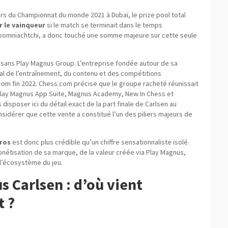
ors du Championnat du monde 2021 à Dubaï, le prize pool total
r le vainqueur
si le match se terminait dans le temps
Nepomniachtchi, a donc touché une somme majeure sur cette seule
 sans Play Magnus Group. L’entreprise fondée autour de sa
ral de l’entraînement, du contenu et des compétitions
om fin 2022. Chess.com précise que le groupe racheté réunissait
lay Magnus App Suite, Magnus Academy, New In Chess et
disposer ici du détail exact de la part finale de Carlsen au
nsidérer que cette vente a constitué l’un des piliers majeurs de
uros
est donc plus crédible qu’un chiffre sensationnaliste isolé.
monétisation de sa marque, de la valeur créée via Play Magnus,
l’écosystème du jeu.
 Carlsen : d’où vient
t ?