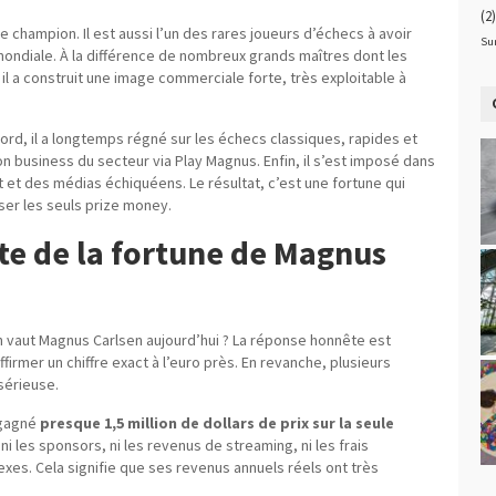
(2)
champion. Il est aussi l’un des rares joueurs d’échecs à avoir
Su
ondiale. À la différence de nombreux grands maîtres dont les
il a construit une image commerciale forte, très exploitable à
abord, il a longtemps régné sur les échecs classiques, rapides et
ion business du secteur via Play Magnus. Enfin, il s’est imposé dans
t et des médias échiquéens. Le résultat, c’est une fortune qui
er les seuls prize money.
te de la fortune de Magnus
en vaut Magnus Carlsen aujourd’hui ? La réponse honnête est
irmer un chiffre exact à l’euro près. En revanche, plusieurs
sérieuse.
 gagné
presque 1,5 million de dollars de prix sur la seule
 ni les sponsors, ni les revenus de streaming, ni les frais
nnexes. Cela signifie que ses revenus annuels réels ont très