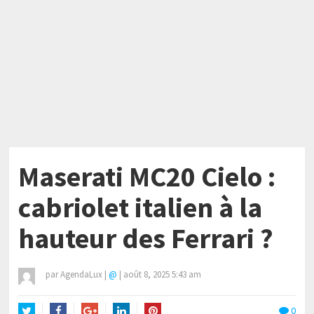
Maserati MC20 Cielo :
cabriolet italien à la
hauteur des Ferrari ?
par
AgendaLux
|
@
|
août 8, 2025 5:43 am
0