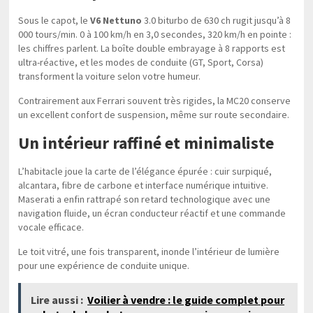
Sous le capot, le
V6 Nettuno
3.0 biturbo de 630 ch rugit jusqu’à 8
000 tours/min. 0 à 100 km/h en 3,0 secondes, 320 km/h en pointe :
les chiffres parlent. La boîte double embrayage à 8 rapports est
ultra-réactive, et les modes de conduite (GT, Sport, Corsa)
transforment la voiture selon votre humeur.
Contrairement aux Ferrari souvent très rigides, la MC20 conserve
un excellent confort de suspension, même sur route secondaire.
Un intérieur raffiné et minimaliste
L’habitacle joue la carte de l’élégance épurée : cuir surpiqué,
alcantara, fibre de carbone et interface numérique intuitive.
Maserati a enfin rattrapé son retard technologique avec une
navigation fluide, un écran conducteur réactif et une commande
vocale efficace.
Le toit vitré, une fois transparent, inonde l’intérieur de lumière
pour une expérience de conduite unique.
Lire aussi :
Voilier à vendre : le guide complet pour