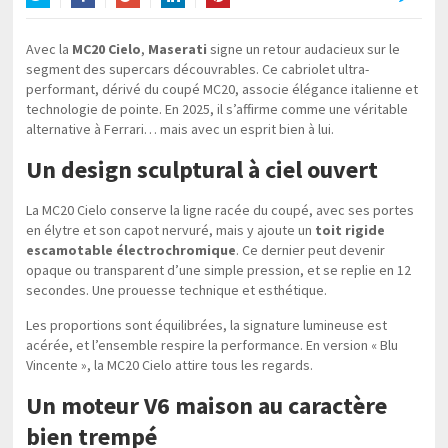
Twitter
Facebook
Google+
LinkedIn
Pinterest
Avec la
MC20 Cielo
,
Maserati
signe un retour audacieux sur le
segment des supercars découvrables. Ce cabriolet ultra-
performant, dérivé du coupé MC20, associe élégance italienne et
technologie de pointe. En 2025, il s’affirme comme une véritable
alternative à Ferrari… mais avec un esprit bien à lui.
Un design sculptural à ciel ouvert
La MC20 Cielo conserve la ligne racée du coupé, avec ses portes
en élytre et son capot nervuré, mais y ajoute un
toit rigide
escamotable électrochromique
. Ce dernier peut devenir
opaque ou transparent d’une simple pression, et se replie en 12
secondes. Une prouesse technique et esthétique.
Les proportions sont équilibrées, la signature lumineuse est
acérée, et l’ensemble respire la performance. En version « Blu
Vincente », la MC20 Cielo attire tous les regards.
Un moteur V6 maison au caractère
bien trempé