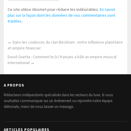
Ce site utilise Akismet pour réduire les indésirables.
En savoir
plus sur la façon dont les données de vos commentaires sont
traitées
.
←
Dans les coulisses du clan Beckham : entre influence planétaire
et empire financier
David Guetta : Comment le DJ français a bâti un empire musical
international
→
A PROPOS
Rédacteurs indépendants spécialisés dans les secteurs du luxe. Si vous
souhaitez communiquer sur un événement ou rejoindre notre équipe
éditoriale, merci de nous laisser un message.
ARTICLES POPULAIRES