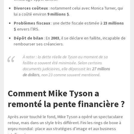
Divorces coûteux
: notamment celui avec Monica Turner, qui
lui a coûté environ
9 millions $
.
Problèmes fiscaux
: une dette fiscale estimée à
23 millions
$
envers l’IRS.
Dépôt de bilan
: En
2003
, il se déclare en faillite, incapable de
rembourser ses créanciers.
À noter : la dette réelle de Tyson au moment de sa
faillite a souvent été minimisée. Selon certains
documents judiciaires, elle dépassait les
27 millions
de dollars
, non 23 comme souvent mentionné.
Comment Mike Tyson a
remonté la pente financière ?
Après avoir touché le fond, Mike Tyson a opéré un spectaculaire
retour, mais dans un style très différent. Fini les rings de boxe à
enjeu mondial : place aux stratégies d’image et aux business