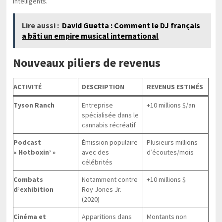
intelligents.
Lire aussi :
David Guetta : Comment le DJ français
a bâti un empire musical international
Nouveaux piliers de revenus
ACTIVITÉ
DESCRIPTION
REVENUS ESTIMÉS
Tyson Ranch
Entreprise
+10 millions $/an
spécialisée dans le
cannabis récréatif
Podcast
Émission populaire
Plusieurs millions
« Hotboxin’ »
avec des
d’écoutes/mois
célébrités
Combats
Notamment contre
+10 millions $
d’exhibition
Roy Jones Jr.
(2020)
Cinéma et
Apparitions dans
Montants non