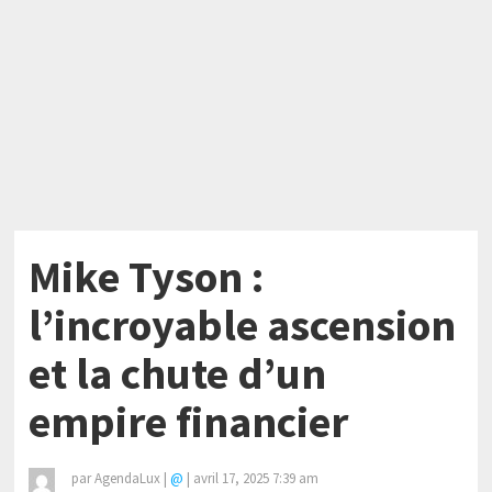
Mike Tyson :
l’incroyable ascension
et la chute d’un
empire financier
par
AgendaLux
|
@
|
avril 17, 2025 7:39 am