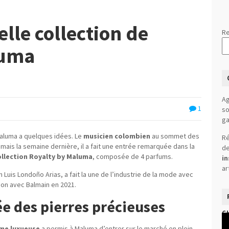
elle collection de
Re
luma
Ag
1
so
ga
Maluma a quelques idées. Le
musicien colombien
au sommet des
Ré
mais la semaine dernière, il a fait une entrée remarquée dans la
de
ollection Royalty by Maluma
, composée de 4 parfums.
in
ar
Luis Londoño Arias, a fait la une de l’industrie de la mode avec
on avec Balmain en 2021.
ée des pierres précieuses
C
Le
vi
e luxueuse
a permis à Maluma d’entrer sur le marché en plein