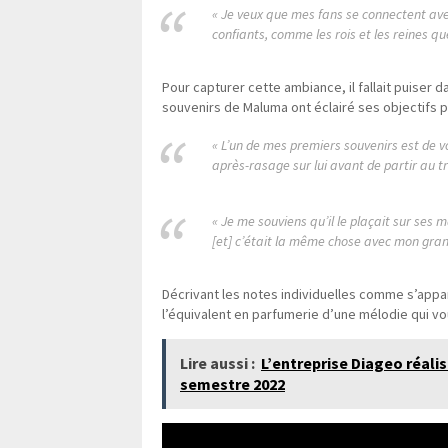
« Je veux que mes fans se connectent avec
confiants, comme les rois et les reines q
Pour capturer cette ambiance, il fallait puiser d
souvenirs de Maluma ont éclairé ses objectifs po
« L’un de mes premiers souvenirs est de vo
après-rasage sur lui avant de partir au trav
« Je me souviens qu’il le plaçait sur ses m
[et] c’était la même chose avec mon gran
Décrivant les notes individuelles comme s’appa
l’équivalent en parfumerie d’une mélodie qui vo
Lire aussi :
L’entreprise Diageo réalis
semestre 2022