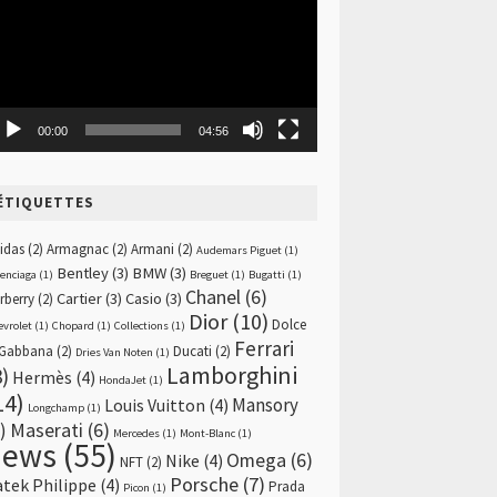
00:00
04:56
ÉTIQUETTES
idas
(2)
Armagnac
(2)
Armani
(2)
Audemars Piguet
(1)
Bentley
(3)
BMW
(3)
lenciaga
(1)
Breguet
(1)
Bugatti
(1)
Chanel
(6)
Cartier
(3)
Casio
(3)
rberry
(2)
Dior
(10)
Dolce
evrolet
(1)
Chopard
(1)
Collections
(1)
Ferrari
Gabbana
(2)
Ducati
(2)
Dries Van Noten
(1)
Lamborghini
8)
Hermès
(4)
HondaJet
(1)
14)
Mansory
Louis Vuitton
(4)
Longchamp
(1)
)
Maserati
(6)
Mercedes
(1)
Mont-Blanc
(1)
news
(55)
Omega
(6)
Nike
(4)
NFT
(2)
Porsche
(7)
atek Philippe
(4)
Prada
Picon
(1)