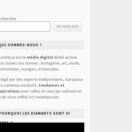
chercher
RECHERCHER
QUI SOMMES-NOUS ?
endaLux est le
média digital
dédié au luxe
us toutes ses formes : horlogerie, art, mode,
stronomie, voyages, et bien plus.
digé par des experts indépendants, il propose
s contenus exclusifs,
tendances et
spirations
pour celles et ceux qui cultivent un
t de vivre raffiné et contemporain.
POURQUOI LES DIAMANTS SONT SI
HERS ?
cteur
déo