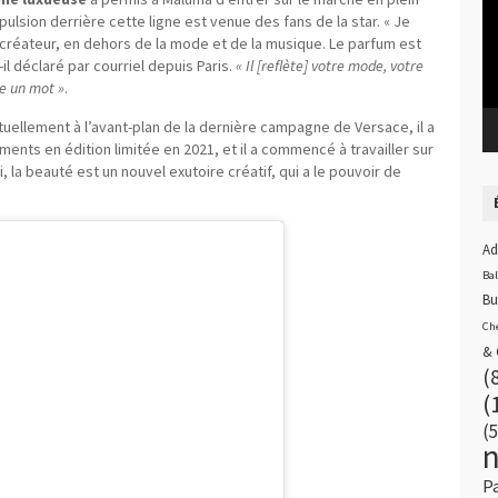
mpulsion derrière cette ligne est venue des fans de la star. « Je
e créateur, en dehors de la mode et de la musique. Le parfum est
il déclaré par courriel depuis Paris.
« Il [reflète] votre mode, votre
re un mot »
.
ctuellement à l’avant-plan de la dernière campagne de Versace, il a
ents en édition limitée en 2021, et il a commencé à travailler sur
 la beauté est un nouvel exutoire créatif, qui a le pouvoir de
Ad
Ba
Bu
Ch
& 
(
(
(5
P