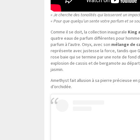
« Je cherche des tonalités qui laisseront un impact 
« Pour que quelqu’un sente votre parfum et se sou
Comme il se doit, la collection inaugurale
King 
quatre eaux de parfum différentes pour homme
parfum à l’autre. Onyx, avec son
mélange de ca
représente avec justesse la force, tandis que
rose baie qui se termine par une note de fond d
explosion de cassis et de bergamote au départ
jasmin.
Amethyst fait allusion à sa pierre précieuse en
d’orchidée.