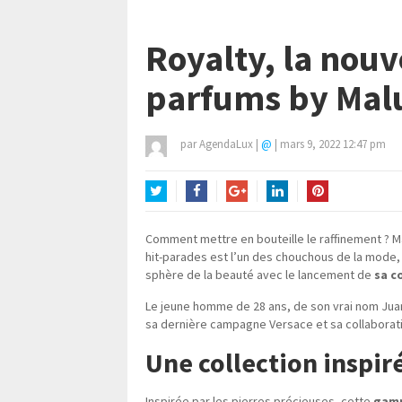
Royalty, la nouv
parfums by Ma
par
AgendaLux
|
@
|
mars 9, 2022 12:47 pm
Twitter
Facebook
Google+
LinkedIn
Pinterest
Comment mettre en bouteille le raffinement ? 
hit-parades est l’un des chouchous de la mode, 
sphère de la beauté avec le lancement de
sa c
Le jeune homme de 28 ans, de son vrai nom Juan 
sa dernière campagne Versace et sa collaborati
Une collection inspir
Inspirée par les pierres précieuses, cette
gamm