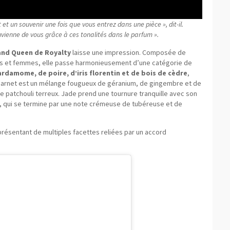
et un souvenir une fois que vous entrez dans une pièce », dit-il.
vienne de vous grâce à ces tonalités dans le parfum ».
and Queen de Royalty
laisse une impression. Composée de
s et femmes, elle passe harmonieusement d’une catégorie de
rdamome, de poire, d’iris florentin et de bois de cèdre
,
 Garnet est un mélange fougueux de géranium, de gingembre et de
e patchouli terreux. Jade prend une tournure tranquille avec son
, qui se termine par une note crémeuse de tubéreuse et de
 présentant de multiples facettes reliées par un accord