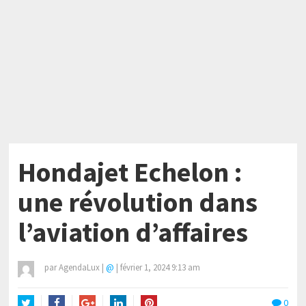
Hondajet Echelon :
une révolution dans
l’aviation d’affaires
par
AgendaLux
|
@
|
février 1, 2024 9:13 am
0