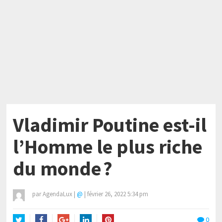
Vladimir Poutine est-il
l’Homme le plus riche
du monde ?
par
AgendaLux
|
@
|
février 26, 2022 5:34 pm
0