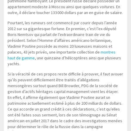
patrimoine flamboyant. Le président russe déclare posséder un
appartement modeste à Moscou ainsi que quelques voitures. En
outre, il déclare toucher 133 000 dollars par an en guise de salaire.
Pourtant, les rumeurs ont commencé par courir depuis l’année
2012 sur sa gigantesque fortune. En premier, c’est l’ex-député
Boris Nemtsov qui parlait de l’extraordinaire train de vie du
président. Selon l’Homme d’affaires américano-britannique,
Vladimir Poutine possède au moins 20 luxueuses maisons et
palaces, 43 jets privés, une importante collection de
montres
haut de gamme
, une quinzaine d’hélicoptères ainsi que plusieurs
yachts.
Si la véracité de ces propos reste difficile à prouver, il faut avouer
qu’ils peuvent difficilement être traités d’allégations
mensongères surtout quand Bill Browder, PDG de la société de
gestion d’actifs héritages capital management vient les étayer.
En effet, il affirme également que Vladimir Poutine aurait un
patrimoine actuellement estimé à plus de 200 milliards de dollars.
Ce qui accorde un grand crédit à ces déclarations, c’est qu’elles
ont été faites sous serment, lors de son témoignage au Sénat
américain en juillet 2017 dans le cadre des investigations menées
pour déterminer le rôle de la Russie dans la campagne