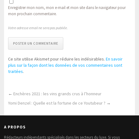
Enregistrer mon nom, mon e-mail et mon site dans le navigateur pour
mon prochain commentaire.
Votre adresse email ne sera pas publiée.
POSTER UN COMMENTAIRE
Ce site utilise Akismet pour réduire les indésirables.
En savoir
plus sur la façon dont les données de vos commentaires sont
traitées
.
←
Enchères 2021 : les vins grands crus à l’honneur
Yomi Denzel : Quelle est la fortune de ce Youtubeur ?
→
A PROPOS
Rédacteurs indépendants spécialisés dans les secteurs du luxe. Si vous