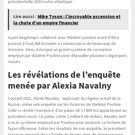
présidentielle 2016 outre atlantique.
Lire aussi :
Mike Tyson : l’incroyable ascension et
la chute d’un empire financier
Ayant longtemps collaboré avec Vladimir poutine avant d’être
poussé à l’exil, Bill browder a connaissance de beaucoup de
dossiers. Ainsi, il évoque un grand système de corruption
employé par Vladimir Poutine pour dépouiller plusieurs oligarques
russes.
Les révélations de l’enquête
menée par Alexia Navalny
Courant 2021, Alexeï Navalny, opposant du régime actuel de la
Russie, mène une enquête sur les finances de Vladimir Poutine.
Celle-ci révèle l’existence d’un palais de 17 000 m2 appartenant au
président russe. Ce palais coûte 1 milliard de dollars. Navalny met
à nu le système employé par Poutine pour amasser sa fortune de
façon officieuse. Selon les résultats de son enquête, le président
russe se servirait de sa famille et de ses amis de jeunesse pour