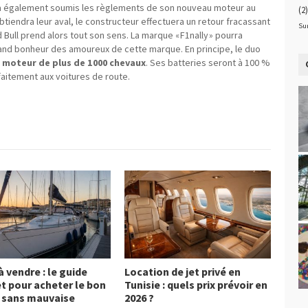
l a également soumis les règlements de son nouveau moteur au
(2)
btiendra leur aval, le constructeur effectuera un retour fracassant
Su
Bull prend alors tout son sens. La marque « F1nally » pourra
and bonheur des amoureux de cette marque. En principe, le duo
 moteur de plus de 1 000 chevaux
. Ses batteries seront à 100 %
faitement aux voitures de route.
 à vendre : le guide
Location de jet privé en
t pour acheter le bon
Tunisie : quels prix prévoir en
 sans mauvaise
2026 ?