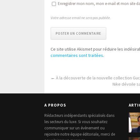
Enregistrer mon nom, mon e-mail et mon site d
Votre adresse email ne sera pas publiée.
POSTER UN COMMENTAIRE
Ce site utilise Akismet pour réduire les indésira
commentaires sont traitées
.
←
À la découverte de la nouvelle collection Guc
Nike dévoile s
A PROPOS
ARTI
Rédacteurs indépendants spécialisés dans
les secteurs du luxe. Si vous souhaitez
communiquer sur un événement ou
rejoindre notre équipe éditoriale, merci de