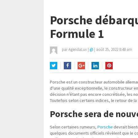
Porsche débarqu
Formule 1
par
AgendaLux
|
@
|
août 25, 2022 8:48 am
Twitter
Facebook
Google+
LinkedIn
Pinterest
Porsche est un constructeur automobile allem
d’une qualité exceptionnelle, le constructeur 
décision n’étant pas encore concrétisée, les n
Toutefois selon certains indices, le retour de la
Porsche sera de nouv
Selon certaines rumeurs,
Porsche
devrait bientô
quelques documents officiels révèlent que le c