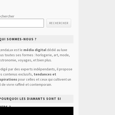
chercher
RECHERCHER
QUI SOMMES-NOUS ?
endaLux est le
média digital
dédié au luxe
us toutes ses formes : horlogerie, art, mode,
stronomie, voyages, et bien plus.
digé par des experts indépendants, il propose
s contenus exclusifs,
tendances et
spirations
pour celles et ceux qui cultivent un
t de vivre raffiné et contemporain.
POURQUOI LES DIAMANTS SONT SI
HERS ?
cteur
déo