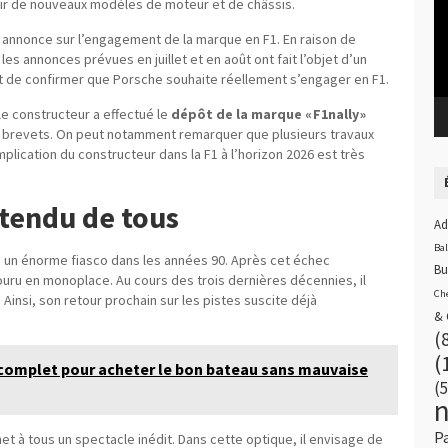
oir de nouveaux modèles de moteur et de châssis.
une annonce sur l’engagement de la marque en F1. En raison de
les annonces prévues en juillet et en août ont fait l’objet d’un
nt de confirmer que Porsche souhaite réellement s’engager en F1.
le constructeur a effectué le
dépôt de la marque « F1nally »
s brevets. On peut notamment remarquer que plusieurs travaux
implication du constructeur dans la F1 à l’horizon 2026 est très
ttendu de tous
Ad
Ba
é un énorme fiasco dans les années 90. Après cet échec
Bu
ouru en monoplace. Au cours des trois dernières décennies, il
Ch
Ainsi, son retour prochain sur les pistes suscite déjà
& 
(
(
de complet pour acheter le bon bateau sans mauvaise
(5
P
 à tous un spectacle inédit. Dans cette optique, il envisage de