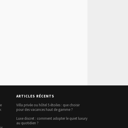
ARTICLES RÉCENTS
le
Villa privée ou hôtel 5 étoiles : que choisir
k
pour des vacances haut de gamme ?
Luxe discret : comment adopter le quiet luxury
au quotidien ?
ir