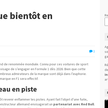
e bientôt en
Re
Ag
1
so
ga
and de renommée mondiale. Connu pour ces voitures de sport
Ré
envisage de s’engager en Formule 1 dès 2026. Bien que cette
de
ombreux admirateurs de la marque sont déjà dans l’euphorie.
in
 marque en F1 sera effectif.
ar
eau en piste
t revenir enflammer les pistes. Ayant fait l’objet d’une fuite,
C
Le
onstructeur allemand envisagerait un
partenariat avec Red Bull
.
vi