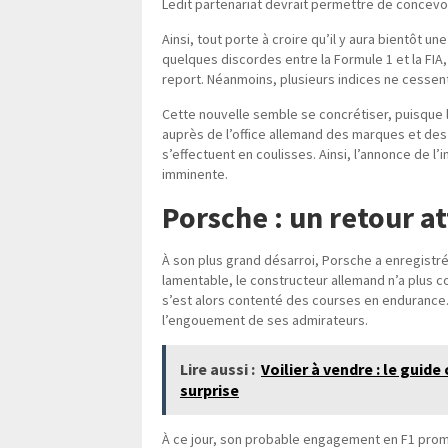
Ledit partenariat devrait permettre de concev
Ainsi, tout porte à croire qu’il y aura bientôt 
quelques discordes entre la Formule 1 et la FIA, 
report. Néanmoins, plusieurs indices ne cesse
Cette nouvelle semble se concrétiser, puisque 
auprès de l’office allemand des marques et de
s’effectuent en coulisses. Ainsi, l’annonce de l’
imminente.
Porsche : un retour a
À son plus grand désarroi, Porsche a enregistr
lamentable, le constructeur allemand n’a plus c
s’est alors contenté des courses en endurance. 
l’engouement de ses admirateurs.
Lire aussi :
Voilier à vendre : le gui
surprise
À ce jour, son probable engagement en F1 promet