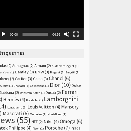
00:00
04:56
ÉTIQUETTES
idas
(2)
Armagnac
(2)
Armani
(2)
Audemars Piguet
(1)
Bentley
(3)
BMW
(3)
lenciaga
(1)
Breguet
(1)
Bugatti
(1)
Chanel
(6)
Cartier
(3)
Casio
(3)
rberry
(2)
Dior
(10)
Dolce
evrolet
(1)
Chopard
(1)
Collections
(1)
Ferrari
Gabbana
(2)
Ducati
(2)
Dries Van Noten
(1)
Lamborghini
8)
Hermès
(4)
HondaJet
(1)
14)
Mansory
Louis Vuitton
(4)
Longchamp
(1)
)
Maserati
(6)
Mercedes
(1)
Mont-Blanc
(1)
news
(55)
Omega
(6)
Nike
(4)
NFT
(2)
Porsche
(7)
atek Philippe
(4)
Prada
Picon
(1)