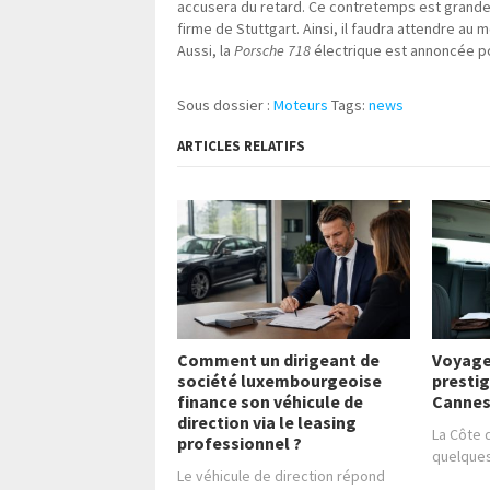
accusera du retard. Ce contretemps est grandem
firme de Stuttgart. Ainsi, il faudra attendre au 
Aussi, la
Porsche 718
électrique est annoncée po
Sous dossier :
Moteurs
Tags:
news
ARTICLES RELATIFS
Comment un dirigeant de
Voyage
société luxembourgeoise
presti
finance son véhicule de
Cannes
direction via le leasing
La Côte 
professionnel ?
quelque
Le véhicule de direction répond