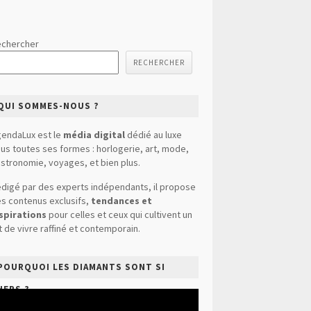
chercher
RECHERCHER
QUI SOMMES-NOUS ?
endaLux est le
média digital
dédié au luxe
us toutes ses formes : horlogerie, art, mode,
stronomie, voyages, et bien plus.
digé par des experts indépendants, il propose
s contenus exclusifs,
tendances et
spirations
pour celles et ceux qui cultivent un
t de vivre raffiné et contemporain.
POURQUOI LES DIAMANTS SONT SI
HERS ?
cteur
déo