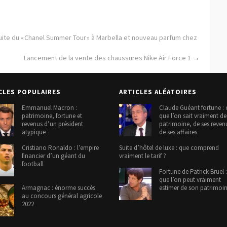
uite du « Chanel Summer Tour » à Marbella et nouveau parfum chez
Lancement de la vente des chaussures Nike Air Force 1
→
CLES POPULAIRES
ARTICLES ALÉATOIRES
Emmanuel Macron :
Claude Guéant fortune : 
patrimoine, fortune et
que l’on sait vraiment d
revenus d’un président
patrimoine, de ses reven
atypique
de ses affaires
Cristiano Ronaldo : l’empire
Suite d’hôtel de luxe : que comprend
financier d’un géant du
vraiment le tarif ?
football
Fortune de Patrick Bruel :
que l’on peut vraiment
Armagnac : énorme succès
estimer de son patrimoi
au concours général agricole
2022