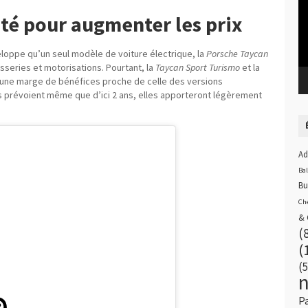
ité pour augmenter les prix
loppe qu’un seul modèle de voiture électrique, la
Porsche Taycan
osseries et motorisations. Pourtant, la
Taycan Sport Turismo
et la
 une marge de bénéfices proche de celle des versions
prévoient même que d’ici 2 ans, elles apporteront légèrement
Ad
Ba
Bu
Ch
& 
(
(
(5
P