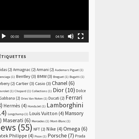
00:00
04:56
ÉTIQUETTES
idas
(2)
Armagnac
(2)
Armani
(2)
Audemars Piguet
(1)
Bentley
(3)
BMW
(3)
lenciaga
(1)
Breguet
(1)
Bugatti
(1)
Chanel
(6)
Cartier
(3)
Casio
(3)
rberry
(2)
Dior
(10)
Dolce
evrolet
(1)
Chopard
(1)
Collections
(1)
Ferrari
Gabbana
(2)
Ducati
(2)
Dries Van Noten
(1)
Lamborghini
8)
Hermès
(4)
HondaJet
(1)
14)
Mansory
Louis Vuitton
(4)
Longchamp
(1)
)
Maserati
(6)
Mercedes
(1)
Mont-Blanc
(1)
news
(55)
Omega
(6)
Nike
(4)
NFT
(2)
Porsche
(7)
atek Philippe
(4)
Prada
Picon
(1)