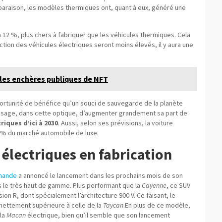
paraison, les modèles thermiques ont, quant à eux, généré une
à 12 %, plus chers à fabriquer que les véhicules thermiques. Cela
tion des véhicules électriques seront moins élevés, il y aura une
 les enchères publiques de NFT
pportunité de bénéfice qu’un souci de sauvegarde de la planète
isage, dans cette optique, d’augmenter grandement sa part de
riques d’ici à 2030
. Aussi, selon ses prévisions, la voiture
50 % du marché automobile de luxe.
électriques en fabrication
emande
a annoncé le lancement dans les prochains mois de son
s le très haut de gamme. Plus performant que la
Cayenne
, ce SUV
on R, dont spécialement l’architecture 900 V. Ce faisant, le
 nettement supérieure à celle de la
Taycan
.En plus de ce modèle,
la
Macan
électrique, bien qu’il semble que son lancement