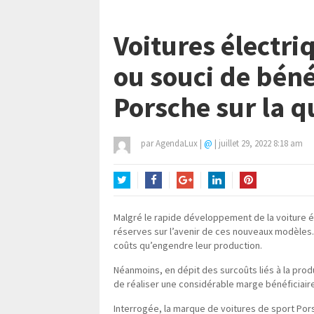
Voitures électri
ou souci de béné
Porsche sur la q
par
AgendaLux
|
@
|
juillet 29, 2022 8:18 am
Twitter
Facebook
Google+
LinkedIn
Pinterest
Malgré le rapide développement de la voiture 
réserves sur l’avenir de ces nouveaux modèles. 
coûts qu’engendre leur production.
Néanmoins, en dépit des surcoûts liés à la prod
de réaliser une considérable marge bénéficiaire
Interrogée, la marque de voitures de sport Por