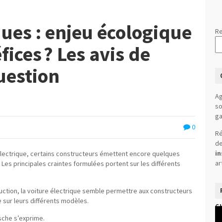
ques : enjeu écologique
Re
fices ? Les avis de
uestion
Ag
so
ga
0
Ré
de
in
électrique, certains constructeurs émettent encore quelques
ar
Les principales craintes formulées portent sur les différents
uction, la voiture électrique semble permettre aux constructeurs
 sur leurs différents modèles.
C
Le
sche s’exprime.
vi