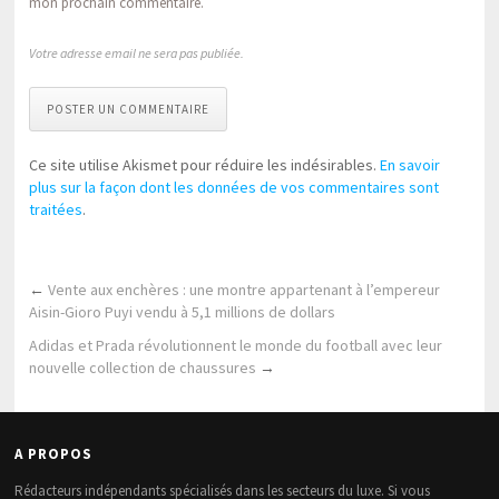
mon prochain commentaire.
Votre adresse email ne sera pas publiée.
POSTER UN COMMENTAIRE
Ce site utilise Akismet pour réduire les indésirables.
En savoir
plus sur la façon dont les données de vos commentaires sont
traitées
.
←
Vente aux enchères : une montre appartenant à l’empereur
Aisin-Gioro Puyi vendu à 5,1 millions de dollars
Adidas et Prada révolutionnent le monde du football avec leur
nouvelle collection de chaussures
→
A PROPOS
Rédacteurs indépendants spécialisés dans les secteurs du luxe. Si vous