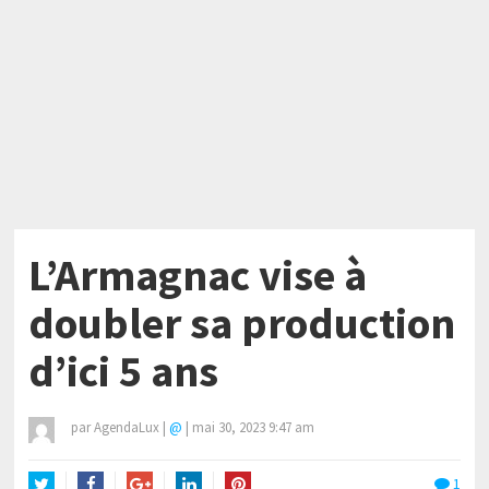
L’Armagnac vise à
doubler sa production
d’ici 5 ans
par
AgendaLux
|
@
|
mai 30, 2023 9:47 am
1