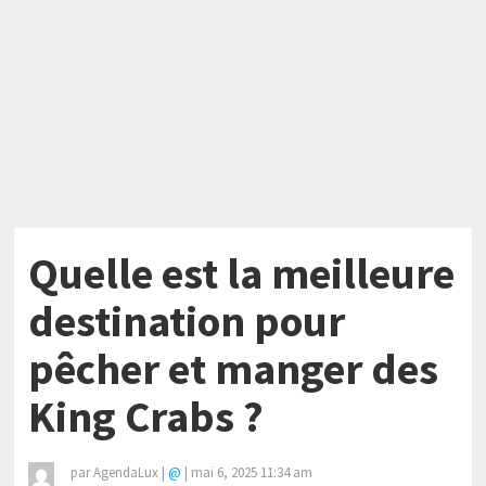
Quelle est la meilleure
destination pour
pêcher et manger des
King Crabs ?
par
AgendaLux
|
@
|
mai 6, 2025 11:34 am