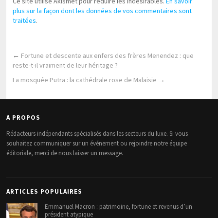
Ce site utilise Akismet pour réduire les indésirables.
En savoir
plus sur la façon dont les données de vos commentaires sont
traitées
.
←
Fortune et descente aux enfers des frères Menendez : que
reste-t-il vraiment de leur héritage ?
La mosquée Putra : la cathédrale rose de Malaisie
→
A PROPOS
Rédacteurs indépendants spécialisés dans les secteurs du luxe. Si vous
souhaitez communiquer sur un événement ou rejoindre notre équipe
éditoriale, merci de nous laisser un message.
ARTICLES POPULAIRES
Emmanuel Macron : patrimoine, fortune et revenus d’un
président atypique