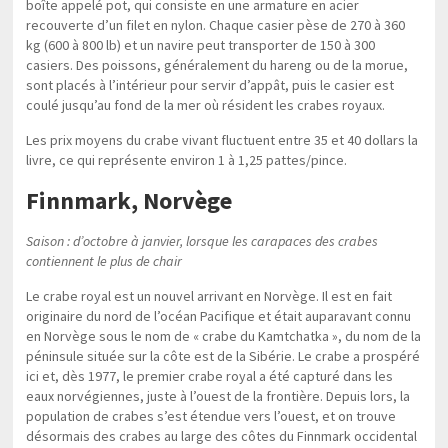
boîte appelé pot, qui consiste en une armature en acier
recouverte d’un filet en nylon. Chaque casier pèse de 270 à 360
kg (600 à 800 lb) et un navire peut transporter de 150 à 300
casiers. Des poissons, généralement du hareng ou de la morue,
sont placés à l’intérieur pour servir d’appât, puis le casier est
coulé jusqu’au fond de la mer où résident les crabes royaux.
Les prix moyens du crabe vivant fluctuent entre 35 et 40 dollars la
livre, ce qui représente environ 1 à 1,25 pattes/pince.
Finnmark, Norvège
Saison : d’octobre à janvier, lorsque les carapaces des crabes
contiennent le plus de chair
Le crabe royal est un nouvel arrivant en Norvège. Il est en fait
originaire du nord de l’océan Pacifique et était auparavant connu
en Norvège sous le nom de « crabe du Kamtchatka », du nom de la
péninsule située sur la côte est de la Sibérie. Le crabe a prospéré
ici et, dès 1977, le premier crabe royal a été capturé dans les
eaux norvégiennes, juste à l’ouest de la frontière. Depuis lors, la
population de crabes s’est étendue vers l’ouest, et on trouve
désormais des crabes au large des côtes du Finnmark occidental