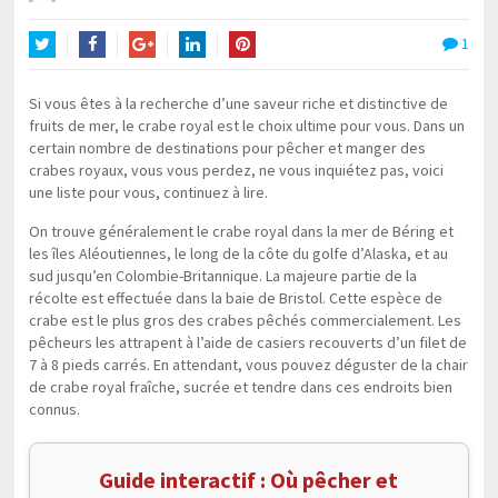
1
Twitter
Facebook
Google+
LinkedIn
Pinterest
Si vous êtes à la recherche d’une saveur riche et distinctive de
fruits de mer, le crabe royal est le choix ultime pour vous. Dans un
certain nombre de destinations pour pêcher et manger des
crabes royaux, vous vous perdez, ne vous inquiétez pas, voici
une liste pour vous, continuez à lire.
On trouve généralement le crabe royal dans la mer de Béring et
les îles Aléoutiennes, le long de la côte du golfe d’Alaska, et au
sud jusqu’en Colombie-Britannique. La majeure partie de la
récolte est effectuée dans la baie de Bristol. Cette espèce de
crabe est le plus gros des crabes pêchés commercialement. Les
pêcheurs les attrapent à l’aide de casiers recouverts d’un filet de
7 à 8 pieds carrés. En attendant, vous pouvez déguster de la chair
de crabe royal fraîche, sucrée et tendre dans ces endroits bien
connus.
Guide interactif : Où pêcher et