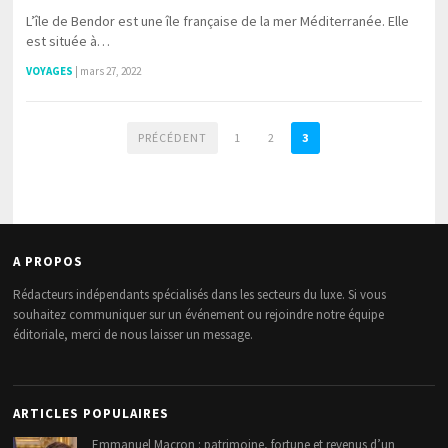
L’île de Bendor est une île française de la mer Méditerranée. Elle
est située à…
VOYAGES
|
mars 27, 2022
PRÉCÉDENT
1
2
3
A PROPOS
Rédacteurs indépendants spécialisés dans les secteurs du luxe. Si vous
souhaitez communiquer sur un événement ou rejoindre notre équipe
éditoriale, merci de nous laisser un message.
ARTICLES POPULAIRES
Emmanuel Macron : patrimoine, fortune et revenus d’un